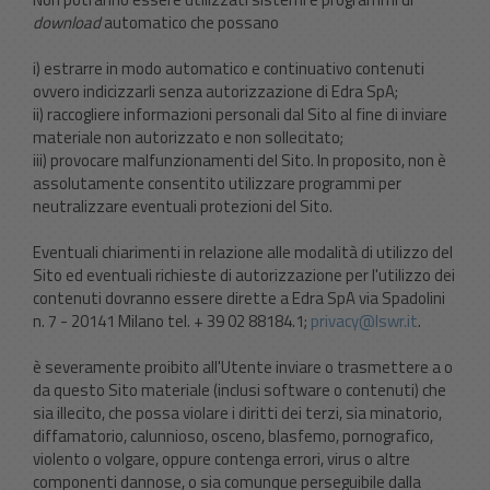
download
automatico che possano
i) estrarre in modo automatico e continuativo contenuti
ovvero indicizzarli senza autorizzazione di Edra SpA;
ii) raccogliere informazioni personali dal Sito al fine di inviare
materiale non autorizzato e non sollecitato;
iii) provocare malfunzionamenti del Sito. In proposito, non è
assolutamente consentito utilizzare programmi per
neutralizzare eventuali protezioni del Sito.
Eventuali chiarimenti in relazione alle modalità di utilizzo del
Sito ed eventuali richieste di autorizzazione per l'utilizzo dei
contenuti dovranno essere dirette a Edra SpA via Spadolini
n. 7 - 20141 Milano tel. + 39 02 88184.1;
privacy@lswr.it
.
è severamente proibito all'Utente inviare o trasmettere a o
da questo Sito materiale (inclusi software o contenuti) che
sia illecito, che possa violare i diritti dei terzi, sia minatorio,
diffamatorio, calunnioso, osceno, blasfemo, pornografico,
violento o volgare, oppure contenga errori, virus o altre
componenti dannose, o sia comunque perseguibile dalla