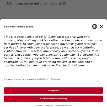
Ultimo aggiornamento: 15 marzo 2010
Segreteria Scientifica Organizzativa
Edra S.p.A. N. ID ECM 4252
© Copyright 2020 Edra S.p.A. - C.F./P IVA 08056040960
Responsabile della Protezione dei Dati:
dpo@lswr.it
NOTE LEGALI
|
PRIVACY POLICY
|
COOKIE POLICY